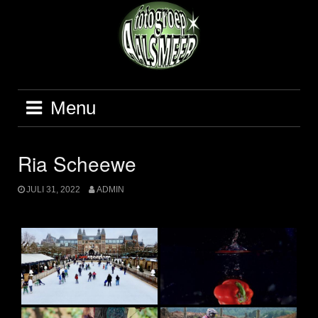
Ga
naar
de
inhoud
Menu
Ria Scheewe
JULI 31, 2022
ADMIN