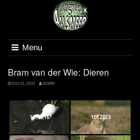
Ga
naar
de
inhoud
Menu
Bram van der Wie: Dieren
JULI 31, 2022
ADMIN
1012216
1012223