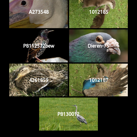
A273548
1012185
P8112572bew
Dieren-75
4261859
1012187
P8130012