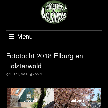
Ga
naar
de
inhoud
Menu
Fototocht 2018 Elburg en
Holsterwold
JULI 31, 2022
ADMIN
anton-2
anton-5