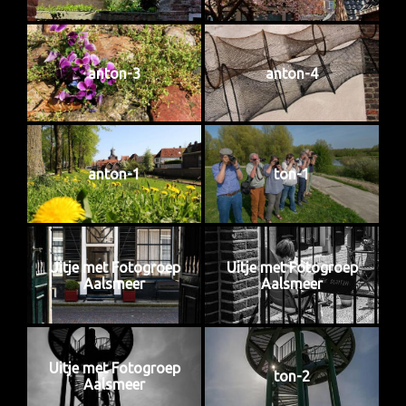
anton-3
anton-4
anton-1
ton-1
Uitje met Fotogroep
Uitje met Fotogroep
Aalsmeer
Aalsmeer
Uitje met Fotogroep
ton-2
Aalsmeer