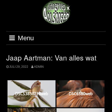
Ga
naar
de
inhoud
Menu
Jaap Aartman: Van alles wat
JULI 29, 2022
ADMIN
DSC53830218web
DSC6580web