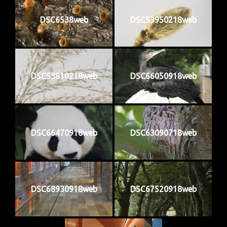
DSC6538web
DSC53950218web
DSC53810218web
DSC66050918web
DSC66470918web
DSC63090718web
DSC68930918web
DSC67520918web