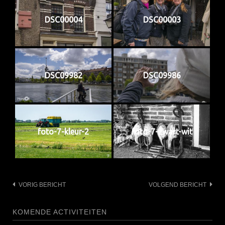
DSC00004
DSC00003
DSC09982
DSC09986
foto-7-kleur-2
foto-7-zwart-wit
Bericht
VORIG BERICHT
VOLGEND BERICHT
navigatie
KOMENDE ACTIVITEITEN