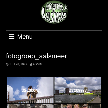
Ga
naar
de
inhoud
Menu
fotogroep_aalsmeer
JULI 28, 2022
ADMIN
DSC00045
DSC09977