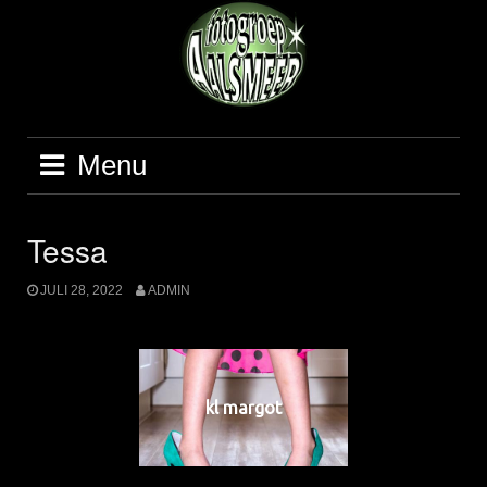
Ga
naar
de
inhoud
Menu
Tessa
JULI 28, 2022
ADMIN
kl margot